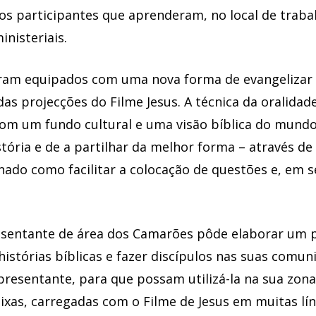
s participantes que aprenderam, no local de trabal
inisteriais.
oram equipados com uma nova forma de evangelizar e
as projecções do Filme Jesus. A técnica da oralidade
 com um fundo cultural e uma visão bíblica do mund
tória e de a partilhar da melhor forma – através de
nado como facilitar a colocação de questões e, em s
esentante de área dos Camarões pôde elaborar um p
histórias bíblicas e fazer discípulos nas suas comun
resentante, para que possam utilizá-la na sua zona
aixas, carregadas com o Filme de Jesus em muitas l