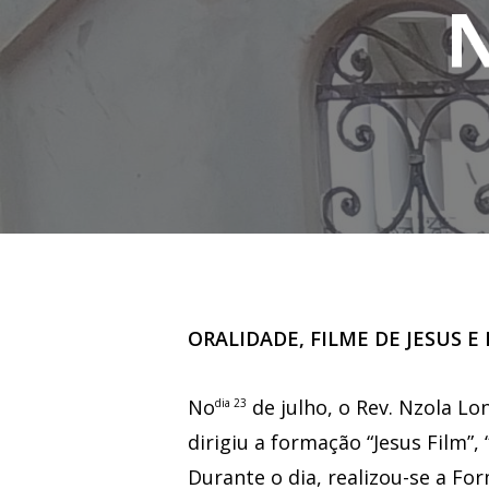
ORALIDADE, FILME DE JESUS
No
de julho, o Rev. Nzola L
dia 23
Hit enter to search or ESC to close
dirigiu a formação “Jesus Film”,
Durante o dia, realizou-se a Fo