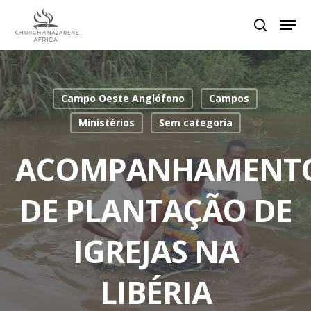
Hit enter to search or ESC to close
Campo Oeste Anglófono
Campos
Ministérios
Sem categoria
ACOMPANHAMENT
DE PLANTAÇÃO DE
IGREJAS NA
LIBÉRIA