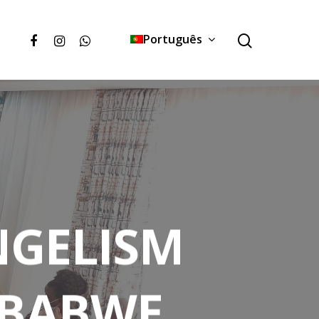
Português
NGELISM
MBABWE