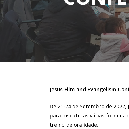
Jesus Film and Evangelism Co
De 21-24 de Setembro de 2022,
Hit enter to search or ESC to close
para discutir as várias formas 
treino de oralidade.