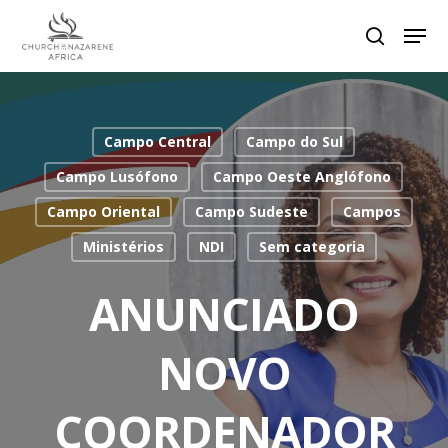
Hit enter to search or ESC to close
Campo Central
Campo do Sul
Campo Lusófono
Campo Oeste Anglófono
Campo Oriental
Campo Sudeste
Campos
Ministérios
NDI
Sem categoria
ANUNCIADO
NOVO
COORDENADOR