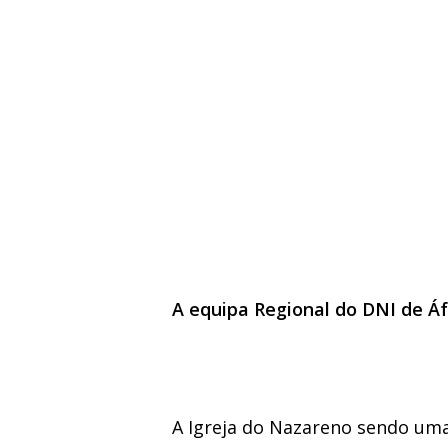
Hit enter to search or ESC to close
A equipa Regional do DNI de Áfr
A Igreja do Nazareno sendo uma 