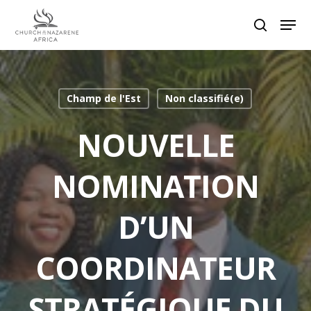
Hit enter to search or ESC to close
Champ de l'Est
Non classifié(e)
NOUVELLE
NOMINATION
D’UN
COORDINATEUR
STRATÉGIQUE DU