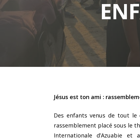
ENF
Jésus est ton ami : rassemblem
Des enfants venus de tout le 
Hit enter to search or ESC to close
rassemblement placé sous le thè
Internationale d’Azuabie et 