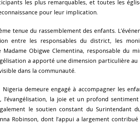
icipants les plus remarquables, et toutes les égli
econnaissance pour leur implication.
sième tenue du rassemblement des enfants. L’événe
on entre les responsables du district, les monit
de Madame Obigwe Clementina, responsable du mini
angélisation a apporté une dimension particulière au
t visible dans la communauté.
au Nigeria demeure engagé à accompagner les enf
ge, l’évangélisation, la joie et un profond sentimen
t également le soutien constant du Surintendant d
nna Robinson, dont l’appui a largement contribué