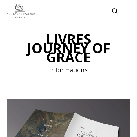
LIVRES
Hit enter to search or ESC to close
JOURNEY OF
GRACE
Informations