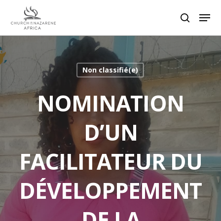
Hit enter to search or ESC to close
Non classifié(e)
NOMINATION
D’UN
FACILITATEUR DU
DÉVELOPPEMENT
DE LA