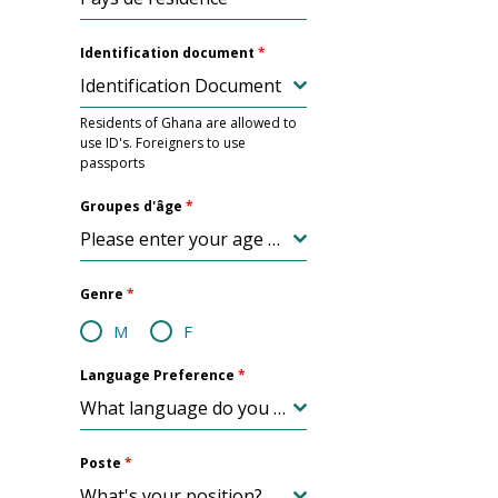
Identification document
*
Identification Document
Residents of Ghana are allowed to
use ID's. Foreigners to use
passports
Groupes d'âge
*
Please enter your age group
Genre
*
M
F
Language Preference
*
What language do you prefer?
Poste
*
What's your position?