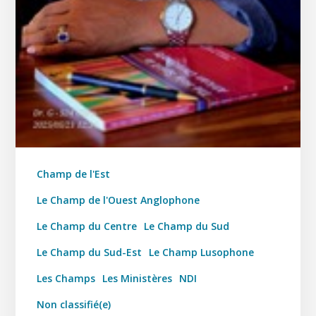
Champ de l'Est
Le Champ de l'Ouest Anglophone
Le Champ du Centre
Le Champ du Sud
Le Champ du Sud-Est
Le Champ Lusophone
Les Champs
Les Ministères
NDI
Non classifié(e)